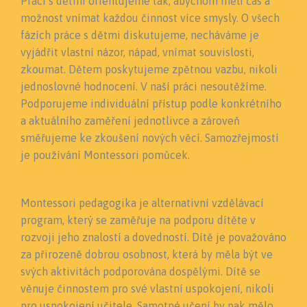
Práci s dětmi orientujeme tak, abychom měli čas a
možnost vnímat každou činnost více smysly. O všech
fázích práce s dětmi diskutujeme, necháváme je
vyjádřit vlastní názor, nápad, vnímat souvislosti,
zkoumat. Dětem poskytujeme zpětnou vazbu, nikoli
jednoslovné hodnocení. V naší práci nesoutěžíme.
Podporujeme individuální přístup podle konkrétního
a aktuálního zaměření jednotlivce a zároveň
směřujeme ke zkoušení nových věcí. Samozřejmostí
je používání Montessori pomůcek.
Montessori pedagogika je alternativní vzdělávací
program, který se zaměřuje na podporu dítěte v
rozvoji jeho znalostí a dovedností. Dítě je považováno
za přirozeně dobrou osobnost, která by měla být ve
svých aktivitách podporována dospělými. Dítě se
věnuje činnostem pro své vlastní uspokojení, nikoli
pro uspokojení učitele. Samotné učení by pak mělo