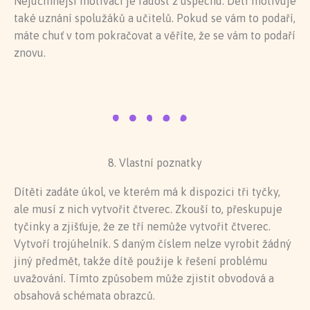
Nejúčinnější motivací je radost z úspěchu. Děti motivuje
také uznání spolužáků a učitelů. Pokud se vám to podaří,
máte chuť v tom pokračovat a věříte, že se vám to podaří
znovu.
8. Vlastní poznatky
Dítěti zadáte úkol, ve kterém má k dispozici tři tyčky,
ale musí z nich vytvořit čtverec. Zkouší to, přeskupuje
tyčinky a zjišťuje, že ze tří nemůže vytvořit čtverec.
Vytvoří trojúhelník. S daným číslem nelze vyrobit žádný
jiný předmět, takže dítě použije k řešení problému
uvažování. Tímto způsobem může zjistit obvodová a
obsahová schémata obrazců.