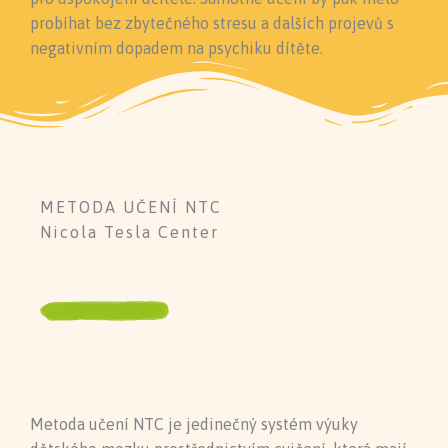
probíhat bez zbytečného stresu a dalších projevů s
negativním dopadem na psychiku dítěte.
METODA UČENÍ NTC
Nicola Tesla Center
Metoda učení NTC je jedinečný systém výuky