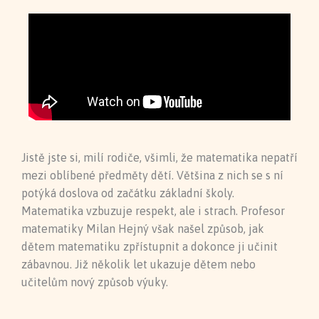
Jistě jste si, milí rodiče, všimli, že matematika nepatří
mezi oblíbené předměty dětí. Většina z nich se s ní
potýká doslova od začátku základní školy.
Matematika vzbuzuje respekt, ale i strach. Profesor
matematiky Milan Hejný však našel způsob, jak
dětem matematiku zpřístupnit a dokonce ji učinit
zábavnou. Již několik let ukazuje dětem nebo
učitelům nový způsob výuky.